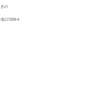
まきの
口7209-4