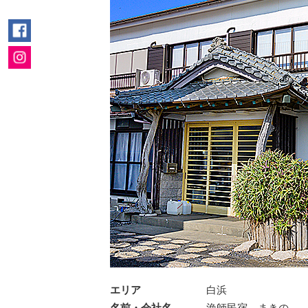
エリア
白浜
名前・会社名
漁師民宿 まきの