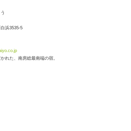
よう
浜3535-5
aiyo.co.jp
だかれた、南房総最南端の宿。