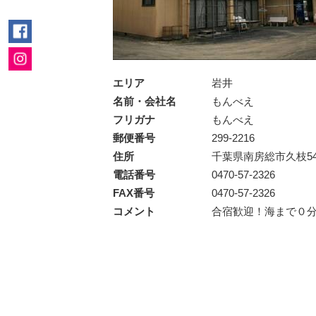
エリア
岩井
名前・会社名
もんべえ
フリガナ
もんべえ
郵便番号
299-2216
住所
千葉県南房総市久枝54
電話番号
0470-57-2326
FAX番号
0470-57-2326
コメント
合宿歓迎！海まで０