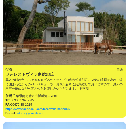
宿泊
白浜
フォレストヴィラ南総の丘
馬との触れ合いもできるメゾネットタイプの自炊式貸別荘。都会の喧騒を忘れ、緑
に囲まれながらのバーベキューや、焚き火台をご用意致しておりますので、満天の
星空を眺めながら焚き火もお楽しみいただけます。 冬季期 ...
住所
千葉県南房総市白浜町滝口7881
TEL
090-9394-5365
FAX
0470-38-2215
https://www.facebook.com/forestvilla.nansohill/
E-mail
hidarod@gmail.com