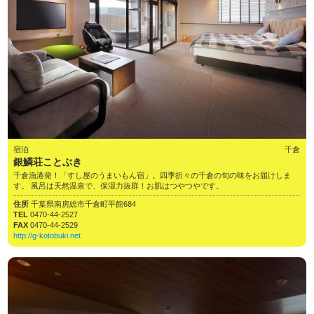
宿泊
千倉
銀鱗荘ことぶき
千倉漁港発！「すし屋のうまいもん宿」。四季折々の千倉の旬の味をお届けしま
す。 風呂は天然温泉で、保湿力抜群！お肌はつやつやです。
住所
千葉県南房総市千倉町平館684
TEL
0470-44-2527
FAX
0470-44-2529
http://g-kotobuki.net