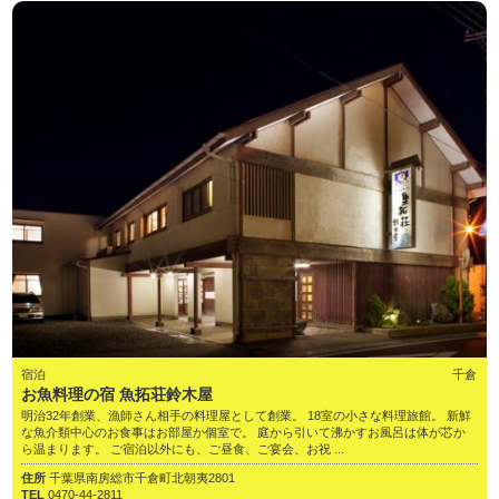
宿泊
千倉
お魚料理の宿 魚拓荘鈴木屋
明治32年創業、漁師さん相手の料理屋として創業。 18室の小さな料理旅館。 新鮮
な魚介類中心のお食事はお部屋か個室で。 庭から引いて沸かすお風呂は体が芯か
ら温まります。 ご宿泊以外にも、ご昼食、ご宴会、お祝 ...
住所
千葉県南房総市千倉町北朝夷2801
TEL
0470-44-2811