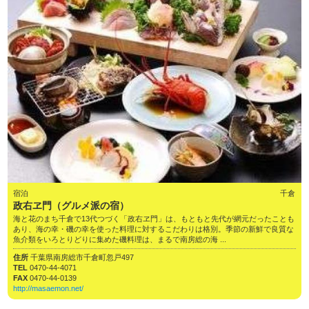
宿泊
千倉
政右ヱ門（グルメ派の宿）
海と花のまち千倉で13代つづく「政右ヱ門」は、もともと先代が網元だったことも
あり、海の幸・磯の幸を使った料理に対するこだわりは格別。季節の新鮮で良質な
魚介類をいろとりどりに集めた磯料理は、まるで南房総の海 ...
住所
千葉県南房総市千倉町忽戸497
TEL
0470-44-4071
FAX
0470-44-0139
http://masaemon.net/