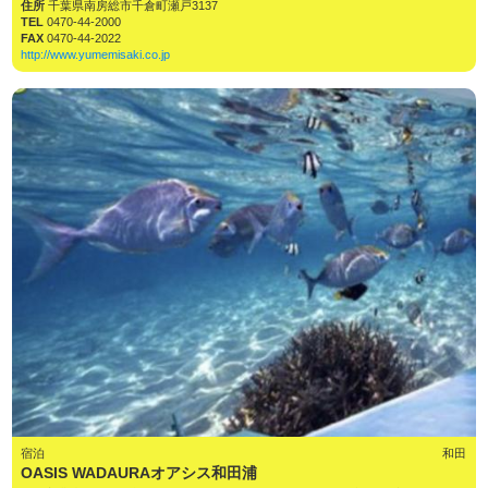
住所
千葉県南房総市千倉町瀬戸3137
TEL
0470-44-2000
FAX
0470-44-2022
http://www.yumemisaki.co.jp
宿泊
和田
OASIS WADAURAオアシス和田浦