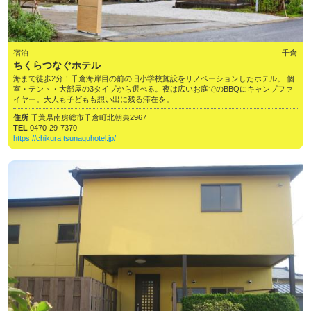
宿泊
千倉
ちくらつなぐホテル
海まで徒歩2分！千倉海岸目の前の旧小学校施設をリノベーションしたホテル。 個
室・テント・大部屋の3タイプから選べる。夜は広いお庭でのBBQにキャンプファ
イヤー。大人も子どもも想い出に残る滞在を。
住所
千葉県南房総市千倉町北朝夷2967
TEL
0470-29-7370
https://chikura.tsunaguhotel.jp/