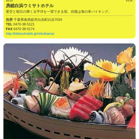
房総白浜ウミサトホテル
星空と朝日の輝く太平洋を一望できる宿。自慢は海の幸バイキング。
住所
千葉県南房総市白浜町白浜7034
TEL
0470-38-5121
FAX
0470-38-5174
http://kitetsuhotels.jp/shirahama/