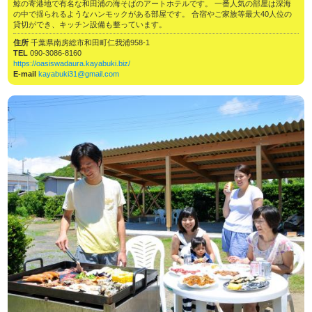
鯨の寄港地で有名な和田浦の海そばのアートホテルです。 一番人気の部屋は深海
の中で揺られるようなハンモックがある部屋です。 合宿やご家族等最大40人位の
貸切ができ、キッチン設備も整っています。
住所
千葉県南房総市和田町仁我浦958-1
TEL
090-3086-8160
https://oasiswadaura.kayabuki.biz/
E-mail
kayabuki31@gmail.com