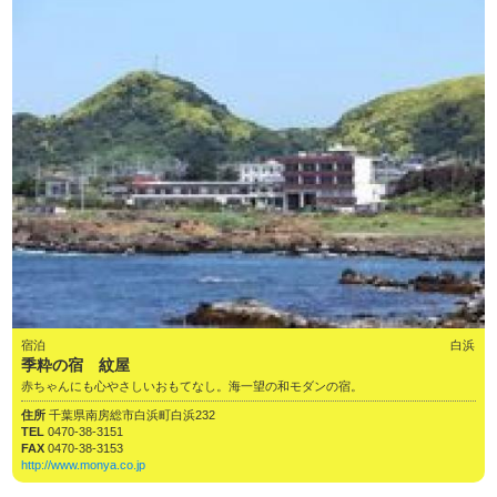
宿泊
白浜
季粋の宿 紋屋
赤ちゃんにも心やさしいおもてなし。海一望の和モダンの宿。
住所
千葉県南房総市白浜町白浜232
TEL
0470-38-3151
FAX
0470-38-3153
http://www.monya.co.jp