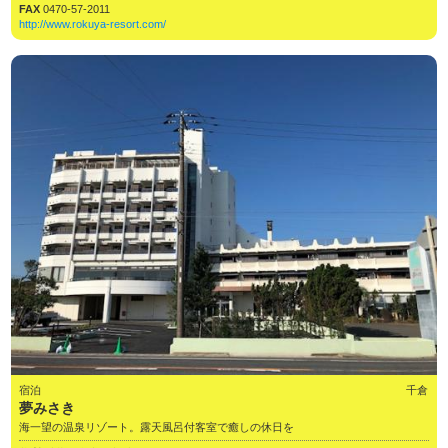
FAX
0470-57-2011
http://www.rokuya-resort.com/
宿泊
千倉
夢みさき
海一望の温泉リゾート。露天風呂付客室で癒しの休日を