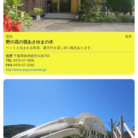
宿泊
岩井
野の花の宿あさゆまの木
ペットと泊まれる民宿。露天付き貸し切り風呂あります。
住所
千葉県南房総市久枝763
TEL
0470-57-3906
FAX
0470-57-3246
http://www.asayumanoki.jp/