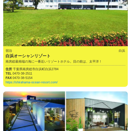
宿泊
白浜
白浜オーシャンリゾート
南房総最南端の海に一番近いリゾートホテル。目の前は、太平洋！
住所
千葉県南房総市白浜町白浜2784
TEL
0470-38-2511
FAX
0470-38-5154
https://shirahama-ocean-resort.com/