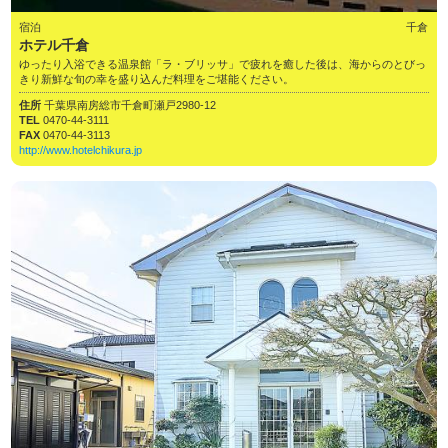
宿泊
千倉
ホテル千倉
ゆったり入浴できる温泉館「ラ・ブリッサ」で疲れを癒した後は、海からのとびっ
きり新鮮な旬の幸を盛り込んだ料理をご堪能ください。
住所
千葉県南房総市千倉町瀬戸2980-12
TEL
0470-44-3111
FAX
0470-44-3113
http://www.hotelchikura.jp