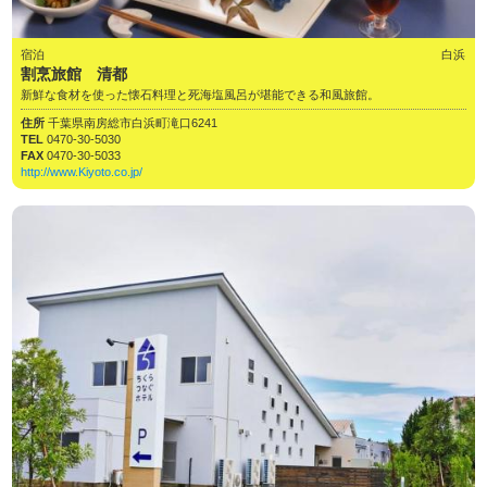
宿泊
白浜
割烹旅館 清都
新鮮な食材を使った懐石料理と死海塩風呂が堪能できる和風旅館。
住所
千葉県南房総市白浜町滝口6241
TEL
0470-30-5030
FAX
0470-30-5033
http://www.Kiyoto.co.jp/