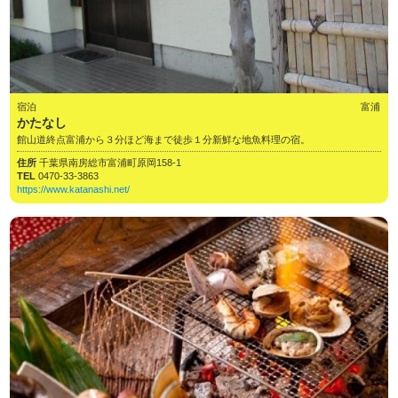
宿泊
富浦
かたなし
館山道終点富浦から３分ほど海まで徒歩１分新鮮な地魚料理の宿。
住所
千葉県南房総市富浦町原岡158-1
TEL
0470-33-3863
https://www.katanashi.net/