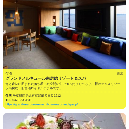
宿泊
富浦
グランドメルキュール南房総リゾート＆スパ
海と森林に囲まれた落ち着いた空間の中でゆったりくつろぐ。 旧ホテル＆リゾー
ツ南房総、旧富浦ロイヤルホテルです。
住所
千葉県南房総市富浦町多田良1212
TEL
0470-33-3811
https://grand-mercure-minamiboso-resortandspa.jp/