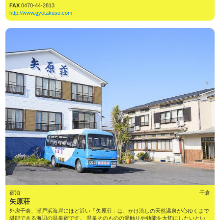
FAX
0470-44-2813
http://www.gyotakuso.com
宿泊
千倉
矢原荘
外房千倉、瀬戸浜海岸にほど近い「矢原荘」は、かけ流しの天然温泉が心ゆくまで
堪能できる海辺の温泉宿です。 温泉そのものの湯触りや効能を大切にしたいとい