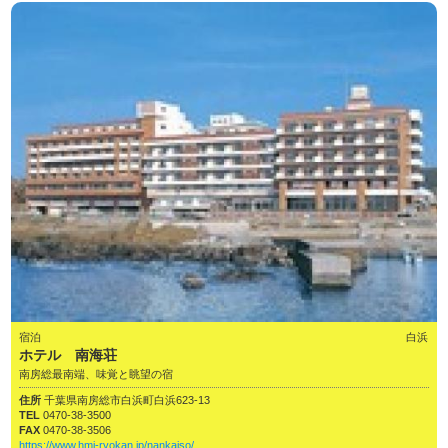
宿泊
白浜
ホテル 南海荘
南房総最南端、味覚と眺望の宿
住所
千葉県南房総市白浜町白浜623-13
TEL
0470-38-3500
FAX
0470-38-3506
https://www.hmi-ryokan.jp/nankaiso/