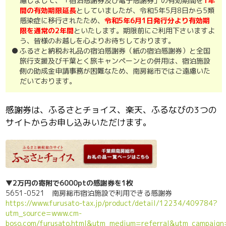
慮しまして、「宿泊感謝券及び電子感謝券」の有効期間を
1年
間の有効期限延長
としていましたが、令和5年5月8日から5類
感染症に移行されたため、
令和5年6月1日発行分より有効期
限を通常の2年間
といたします。期限前にご利用下さいますよ
う、皆様のお越しを心よりお待ちしております。
ふるさと納税お礼品の宿泊感謝券（紙の宿泊感謝券）と全国
旅行支援及び千葉とく旅キャンペーンとの併用は、宿泊施設
側の助成金申請事務が困難なため、南房総市ではご遠慮いた
だいております。
感謝券は、ふるさとチョイス、楽天、ふるなびの3つの
サイトからお申し込みいただけます。
▼2万円の寄附で6000ptの感謝券を1枚
5651-0521 南房総市宿泊施設で利用できる感謝券
https://www.furusato-tax.jp/product/detail/12234/409784?
utm_source=www.cm-
boso.com/furusato.html&utm_medium=referral&utm_campaig