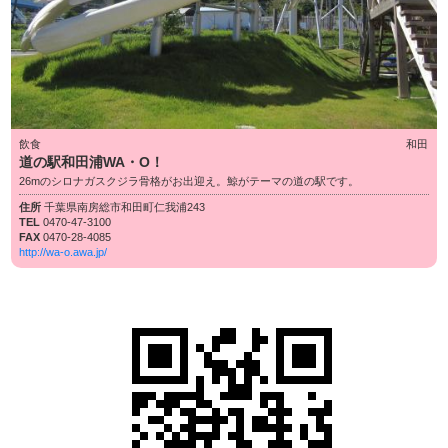
飲食
和田
道の駅和田浦WA・O！
26mのシロナガスクジラ骨格がお出迎え。鯨がテーマの道の駅です。
住所
千葉県南房総市和田町仁我浦243
TEL
0470-47-3100
FAX
0470-28-4085
http://wa-o.awa.jp/