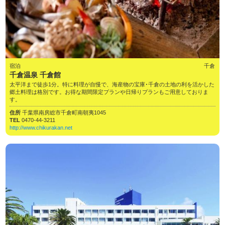
宿泊
千倉
千倉温泉 千倉館
太平洋まで徒歩1分。特に料理が自慢で、海産物の宝庫･千倉の土地の利を活かした
郷土料理は格別です。お得な期間限定プランや日帰りプランもご用意しておりま
す。
住所
千葉県南房総市千倉町南朝夷1045
TEL
0470-44-3211
http://www.chikurakan.net