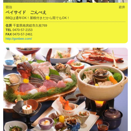
宿泊
岩井
ベイサイド ごんべえ
BBQは通年OK！屋根付きだから雨でもOK！
住所
千葉県南房総市久枝769
TEL
0470-57-2153
FAX
0470-57-2461
http://gonbee.com/