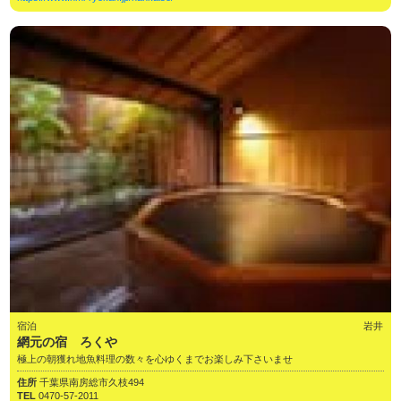
宿泊
岩井
網元の宿 ろくや
極上の朝獲れ地魚料理の数々を心ゆくまでお楽しみ下さいませ
住所
千葉県南房総市久枝494
TEL
0470-57-2011