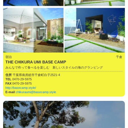
宿泊
千倉
THE CHIKURA UMI BASE CAMP
みんなで作って食べるを楽しむ 新しいスタイルの海のグランピング
住所
千葉県南房総市千倉町白子2521-4
TEL
0470-29-5975
FAX
0470-29-5975
http://basecamp.style/
E-mail
chikuraumi@basecamp.style