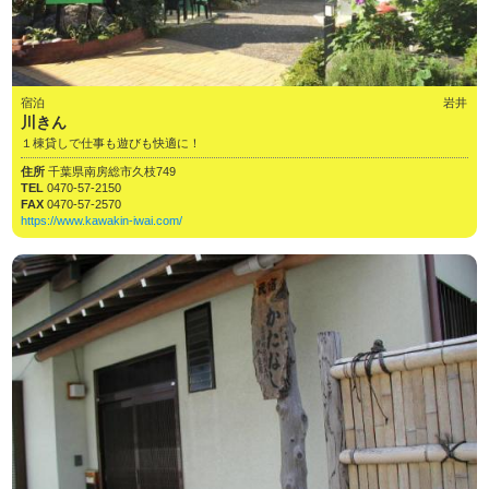
宿泊
岩井
川きん
１棟貸しで仕事も遊びも快適に！
住所
千葉県南房総市久枝749
TEL
0470-57-2150
FAX
0470-57-2570
https://www.kawakin-iwai.com/