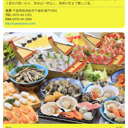
う宿主の想いから、加水は一切なし。身体の芯まで癒しに包 ...
住所
千葉県南房総市千倉町瀬戸3291
TEL
0470-44-1761
FAX
0470-44-1884
http://yawarasou.com
宿泊
白浜