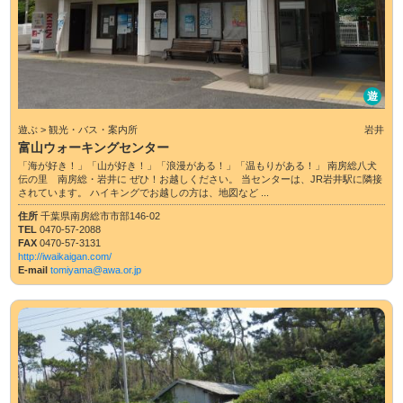
遊
遊ぶ > 観光・バス・案内所
岩井
富山ウォーキングセンター
「海が好き！」「山が好き！」「浪漫がある！」「温もりがある！」 南房総八犬
伝の里 南房総・岩井に ぜひ！お越しください。 当センターは、JR岩井駅に隣接
されています。 ハイキングでお越しの方は、地図など ...
住所
千葉県南房総市市部146-02
TEL
0470-57-2088
FAX
0470-57-3131
http://iwaikaigan.com/
E-mail
tomiyama@awa.or.jp