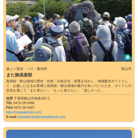
遊
遊ぶ > 観光・バス・案内所
館山市
また旅倶楽部
南房総・館山地域の歴史・自然・伝統文化・産業を活かし、地域観光ガイドとし
て、お越しになるお客様に南房総・館山地域の魅力を知っていただき、ガイドとの
交流を通じて「また来たい」「もっと知りたい」「楽しかった ...
住所
千葉県館山市南条282-2
TEL
0470-28-5086
FAX
0470-28-5087
http://matatabiclub.com/
E-mail
matatabiclub@matatabiclub.com