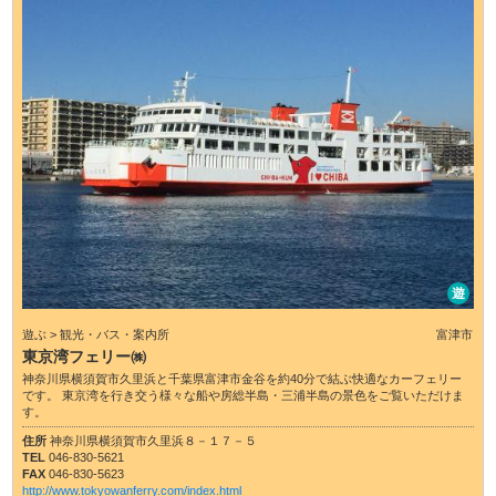
遊
遊ぶ > 観光・バス・案内所
富津市
東京湾フェリー㈱
神奈川県横須賀市久里浜と千葉県富津市金谷を約40分で結ぶ快適なカーフェリー
です。 東京湾を行き交う様々な船や房総半島・三浦半島の景色をご覧いただけま
す。
住所
神奈川県横須賀市久里浜８－１７－５
TEL
046-830-5621
FAX
046-830-5623
http://www.tokyowanferry.com/index.html