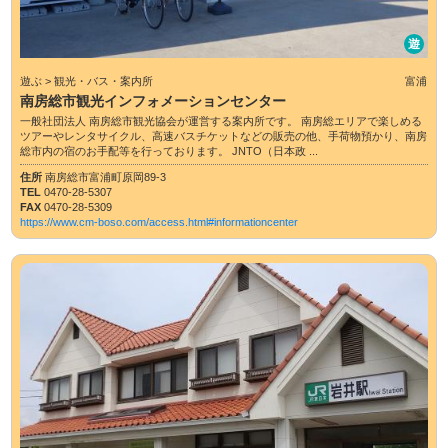
遊
遊ぶ > 観光・バス・案内所
富浦
南房総市観光インフォメーションセンター
一般社団法人 南房総市観光協会が運営する案内所です。 南房総エリアで楽しめる
ツアーやレンタサイクル、高速バスチケットなどの販売の他、手荷物預かり、南房
総市内の宿のお手配等を行っております。 JNTO（日本政 ...
住所
南房総市富浦町原岡89-3
TEL
0470-28-5307
FAX
0470-28-5309
https://www.cm-boso.com/access.html#informationcenter