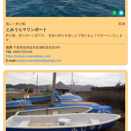
ス
遊
遊ぶ > 釣り船
富浦
とみうらマリンボート
釣り船、釣りボート店です。 安全に釣りを楽しんで頂けるようサポートいたしま
す。
住所
千葉県南房総市富浦町多田良954
TEL
09067320108
https://tomiura-marineboat.com/
E-mail
tomiura.marineboat@gmail.com