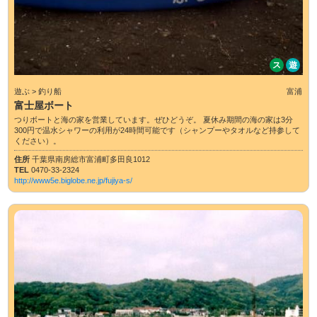
ス
遊
遊ぶ > 釣り船
富浦
富士屋ボート
つりボートと海の家を営業しています。ぜひどうぞ。 夏休み期間の海の家は3分
300円で温水シャワーの利用が24時間可能です（シャンプーやタオルなど持参して
ください）。
住所
千葉県南房総市富浦町多田良1012
TEL
0470-33-2324
http://www5e.biglobe.ne.jp/fujiya-s/