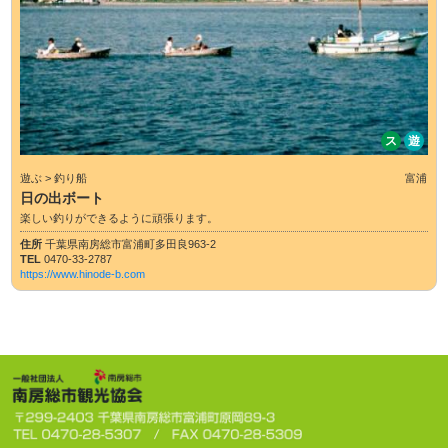
ス
遊
遊ぶ > 釣り船
富浦
日の出ボート
楽しい釣りができるように頑張ります。
住所
千葉県南房総市富浦町多田良963-2
TEL
0470-33-2787
https://www.hinode-b.com