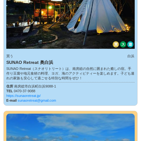
買
ス
遊
買う
白浜
SUNAO Retreat 奥白浜
SUNAO Retreat（スナオリトリート）は、南房総の自然に囲まれた癒しの宿。手
作り豆腐や地元食材の料理、ヨガ、海のアクティビティーを楽しめます。子ども連
れの家族も安心して過ごせる特別な時間をぜひ！
住所
南房総市白浜町白浜9088-1
TEL
0470-37-9088
https://sunaoretreat.jp/
E-mail
sunaoretreat@gmail.com