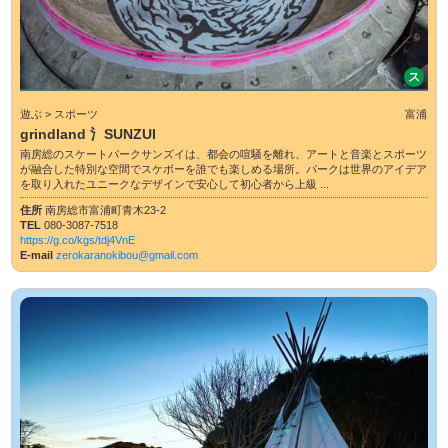
ス
遊ぶ > スポーツ
富浦
grindland 氵SUNZUI
南房総のスケートパークサンズイは、都会の喧騒を離れ、アートと音楽とスポーツ
が融合した特別な空間でスケボーを誰でも楽しめる場所。パークは世界のアイデア
を取り入れたユニークなデザインで安心して初心者から上級 ...
住所
南房総市富浦町青木23-2
TEL
080-3087-7518
https://g.co/kgs/tdj4VnE
E-mail
zerokaranokibou@gmail.com