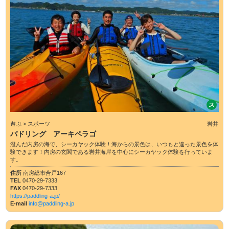
ス
遊ぶ > スポーツ
岩井
パドリング アーキペラゴ
澄んだ内房の海で、シーカヤック体験！海からの景色は、いつもと違った景色を体
験できます！内房の玄関である岩井海岸を中心にシーカヤック体験を行っていま
す。
住所
南房総市合戸167
TEL
0470-29-7333
FAX
0470-29-7333
https://paddling-a.jp/
E-mail
info@paddling-a.jp