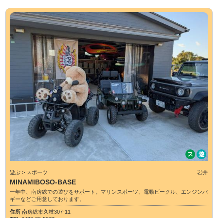
ス
遊
遊ぶ > スポーツ
岩井
MINAMIBOSO-BASE
一年中、南房総での遊びをサポート。マリンスポーツ、電動ビークル、エンジンバ
ギーなどご用意しております。
住所
南房総市久枝307-11