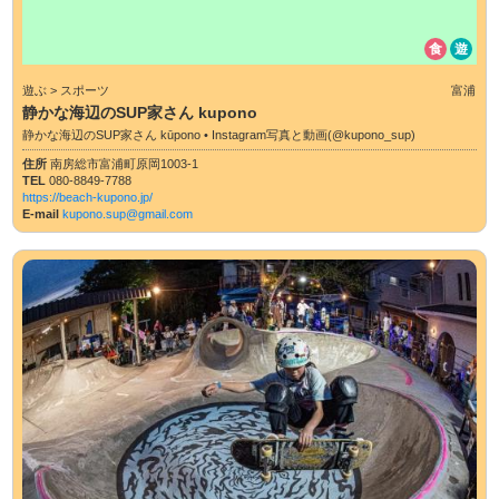
食
遊
遊ぶ > スポーツ
富浦
静かな海辺のSUP家さん kupono
静かな海辺のSUP家さん kūpono • Instagram写真と動画(@kupono_sup)
住所
南房総市富浦町原岡1003-1
TEL
080-8849-7788
https://beach-kupono.jp/
E-mail
kupono.sup@gmail.com