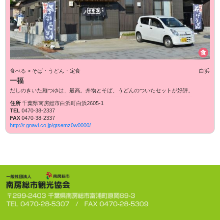
食
食べる > そば・うどん・定食
白浜
一福
だしのきいた麺つゆは、最高。丼物とそば、うどんのついたセットが好評。
住所
千葉県南房総市白浜町白浜2605-1
TEL
0470-38-2337
FAX
0470-38-2337
http://r.gnavi.co.jp/gtsemz0w0000/