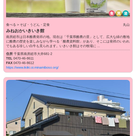
食
買
遊
食べる > そば・うどん・定食
丸山
みねおかいきいき館
南房総市は日本酪農発祥の地。現在は「千葉県酪農の里」として、広大な緑の敷地
に酪農の歴史を楽しみながら学べる「酪農資料館」があり、そこには発祥のいわれ
でもある珍しい白牛も見られます。いきいき館はその牧場に ...
住所
千葉県南房総市大井681-2
TEL
0470-46-8611
FAX
0470-46-8612
https://www.ikiiki.oi.minamiboso.org/