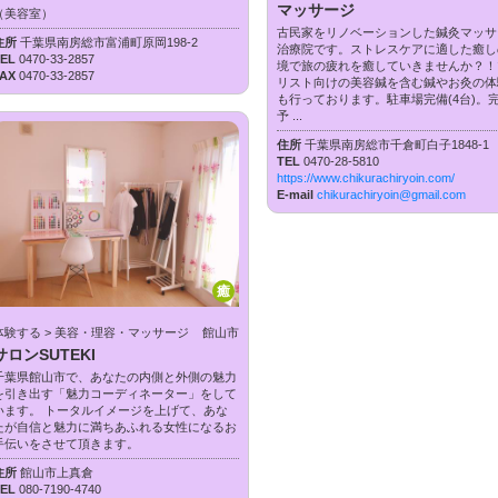
マッサージ
（美容室）
古民家をリノベーションした鍼灸マッサ
住所
千葉県南房総市富浦町原岡198-2
治療院です。ストレスケアに適した癒し
TEL
0470-33-2857
境で旅の疲れを癒していきませんか？！
FAX
0470-33-2857
リスト向けの美容鍼を含む鍼やお灸の体
も行っております。駐車場完備(4台)。
予 ...
住所
千葉県南房総市千倉町白子1848-1
TEL
0470-28-5810
https://www.chikurachiryoin.com/
E-mail
chikurachiryoin@gmail.com
癒
体験する > 美容・理容・マッサージ
館山市
サロンSUTEKI
千葉県館山市で、あなたの内側と外側の魅力
を引き出す「魅力コーディネーター」をして
います。 トータルイメージを上げて、あな
たが自信と魅力に満ちあふれる女性になるお
手伝いをさせて頂きます。
住所
館山市上真倉
TEL
080-7190-4740