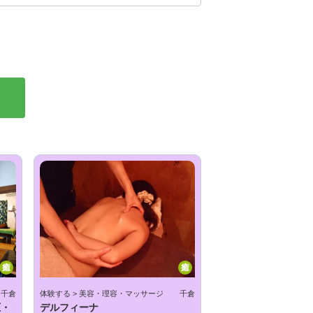
癒
癒
千倉
体験する > 美容・理容・マッサージ
千倉
圧・
デルフィーナ