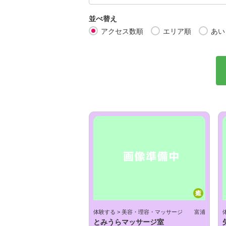
並べ替え
アクセス数順
エリア順
あい
癒
体験する > 美容・理容・マッサージ
富浦
とみうらマッサージ室