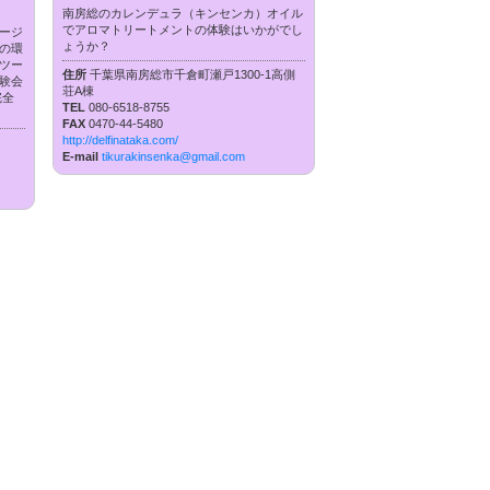
南房総のカレンデュラ（キンセンカ）オイル
でアロマトリートメントの体験はいかがでし
ージ
ょうか？
の環
ツー
住所
千葉県南房総市千倉町瀬戸1300-1高側
験会
荘A棟
完全
TEL
080-6518-8755
FAX
0470-44-5480
http://delfinataka.com/
E-mail
tikurakinsenka@gmail.com