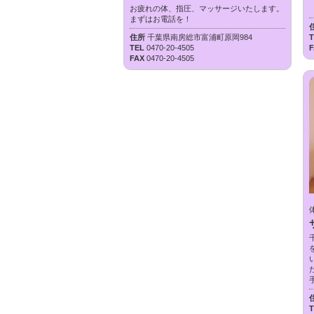
お疲れの体、指圧、マッサージいたします。
まずはお電話を！
住所
千葉県南房総市富浦町原岡984
TEL
0470-20-4505
FAX
0470-20-4505