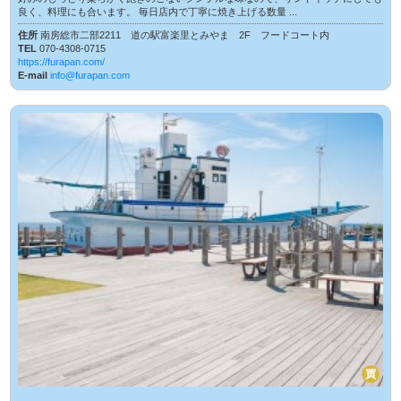
良く、料理にも合います。 毎日店内で丁寧に焼き上げる数量 ...
住所
南房総市二部2211 道の駅富楽里とみやま 2F フードコート内
TEL
070-4308-0715
https://furapan.com/
E-mail
info@furapan.com
買