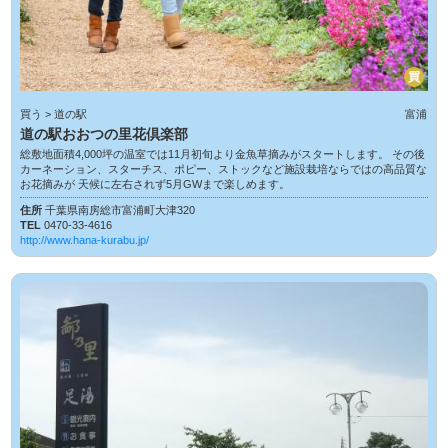
買
買う > 道の駅
富浦
道の駅おおつの里花倶楽部
総敷地面積4,000坪の温室では11月初旬より金魚草摘みがスタートします。 その後
カーネーション、スターチス、ポピー、ストックなど施設栽培ならではの高品質な
お花摘みが 天候に左右されず5月GWまで楽しめます。
住所
千葉県南房総市富浦町大津320
TEL
0470-33-4616
http://www.hana-kurabu.jp/