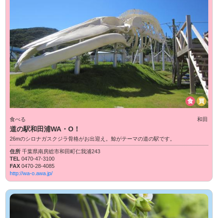
食
買
食べる
和田
道の駅和田浦WA・O！
26mのシロナガスクジラ骨格がお出迎え。鯨がテーマの道の駅です。
住所
千葉県南房総市和田町仁我浦243
TEL
0470-47-3100
FAX
0470-28-4085
http://wa-o.awa.jp/