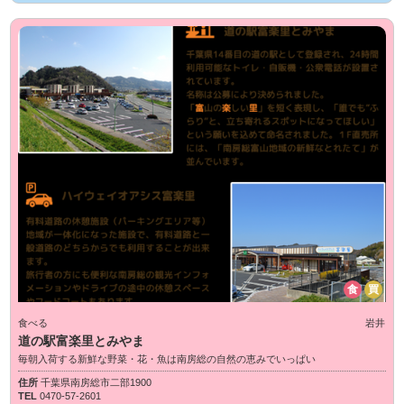
食
買
食べる
岩井
道の駅富楽里とみやま
毎朝入荷する新鮮な野菜・花・魚は南房総の自然の恵みでいっぱい
住所
千葉県南房総市二部1900
TEL
0470-57-2601