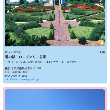
買
買う > 道の駅
丸山
道の駅 ロ－ズマリ－公園
中世ヨーロッパ再現の公園内に、SHOPやホール・直売所あり。
住所
千葉県南房総市白子1501
TEL
0470-46-2882
FAX
0470-46-2903
http://www.rosemary-park.jp/