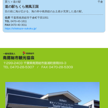
買う > 道の駅
千倉
道の駅ちくら潮風王国
目の前に海が広がる、海の幸や南房総のお土産が充実した道の駅。
住所
千葉県南房総市千倉町千田1051
TEL
0470-43-1811
FAX
0470-40-3011
https://shiokaze-oukoku.jp/