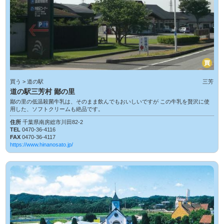
買
買う > 道の駅
三芳
道の駅三芳村 鄙の里
鄙の里の低温殺菌牛乳は、そのまま飲んでもおいしいですが この牛乳を贅沢に使
用した、ソフトクリームも絶品です。
住所
千葉県南房総市川田82-2
TEL
0470-36-4116
FAX
0470-36-4117
https://www.hinanosato.jp/