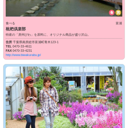
食
買
食べる
富浦
枇杷倶楽部
特産の「房州びわ」を原料に、オリジナル商品が盛り沢山。
住所
千葉県南房総市富浦町青木123-1
TEL
0470-33-4611
FAX
0470-33-4231
http://www.biwakurabu.jp/