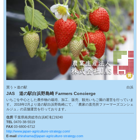
買
買う > 道の駅
白浜
JAS 道の駅白浜野島崎 Farmers Concierge
いちごを中心とした農作物の栽培、加工、販売、観光いちご園の運営を行っていま
す。 2018年2月より道の駅白浜野島崎にて、「農家の直売所ファーマーズコンシェ
ルジュ」の店舗運営を行っております。
住所
千葉県南房総市白浜町滝口9240
TEL
0470-38-5519
FAX
03-6800-6712
http://www.japan-agriculture-strategy.com/
E-mail
shirahama@japan-agriculture-strategy.com