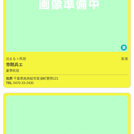
遊
泊まる > 民宿
富浦
市郎兵エ
夏季民宿
住所
千葉県南房総市富浦町豊岡121
TEL
0470-33-2430