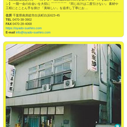
ン】 一期一会の出会いを大切に ￣￣￣￣￣ 『同じ出汁は二度引けない』 素材や
工程にとことん手を掛け 「美味しい」を追求し丁寧にお ...
住所
千葉県南房総市白浜町白浜623-45
TEL
0470-38-3902
FAX
0470-28-4068
https://oyado-suehiro.com
E-mail
info@oyado-suehiro.com
遊