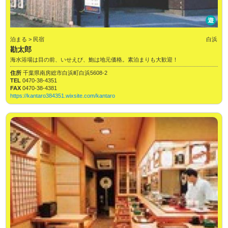
遊
泊まる > 民宿
白浜
勘太郎
海水浴場は目の前、いせえび、鮑は地元価格。素泊まりも大歓迎！
住所
千葉県南房総市白浜町白浜5608-2
TEL
0470-38-4351
FAX
0470-38-4381
https://kantaro384351.wixsite.com/kantaro