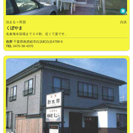
遊
泊まる > 民宿
白浜
くぼやま
名倉海水浴場まで３０秒。近くて楽です。
住所
千葉県南房総市白浜町白浜4788-6
TEL
0470-38-4370