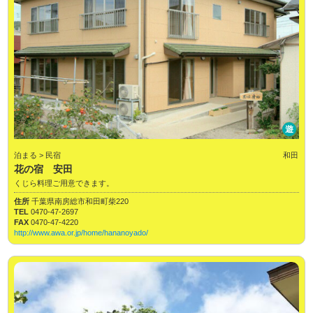
遊
泊まる > 民宿
和田
花の宿 安田
くじら料理ご用意できます。
住所
千葉県南房総市和田町柴220
TEL
0470-47-2697
FAX
0470-47-4220
http://www.awa.or.jp/home/hananoyado/