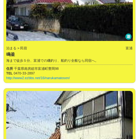
遊
泊まる > 民宿
富浦
鳴釜
海まで徒歩５分、富浦での磯釣り、船釣り全般なら同宿へ。
住所
千葉県南房総市富浦町豊岡98
TEL
0470-33-2897
http://www2.ezbbs.net/16/narukamatosen/