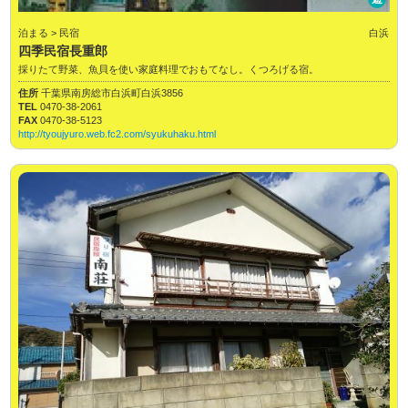
泊まる > 民宿
白浜
四季民宿長重郎
採りたて野菜、魚貝を使い家庭料理でおもてなし。くつろげる宿。
住所
千葉県南房総市白浜町白浜3856
TEL
0470-38-2061
FAX
0470-38-5123
http://tyoujyuro.web.fc2.com/syukuhaku.html