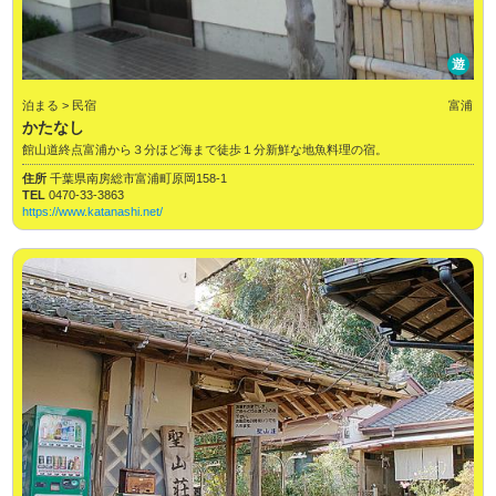
遊
泊まる > 民宿
富浦
かたなし
館山道終点富浦から３分ほど海まで徒歩１分新鮮な地魚料理の宿。
住所
千葉県南房総市富浦町原岡158-1
TEL
0470-33-3863
https://www.katanashi.net/