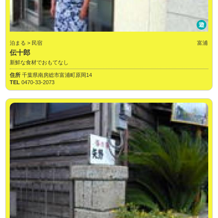
遊
泊まる > 民宿
富浦
伝十郎
新鮮な食材でおもてなし
住所
千葉県南房総市富浦町原岡14
TEL
0470-33-2073