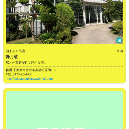
遊
泊まる > 民宿
富浦
静月荘
駅と体育館が近く静かな宿。
住所
千葉県南房総市富浦町原岡7-5
TEL
0470-20-4458
http://seigetutomiura.web.fc2.com