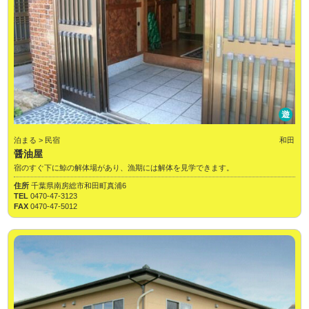
遊
泊まる > 民宿
和田
醤油屋
宿のすぐ下に鯨の解体場があり、漁期には解体を見学できます。
住所
千葉県南房総市和田町真浦6
TEL
0470-47-3123
FAX
0470-47-5012