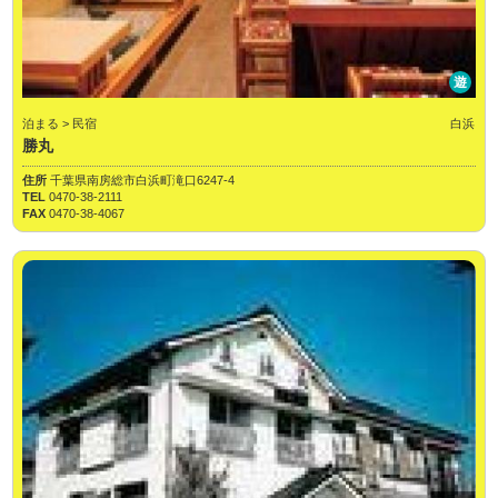
遊
泊まる > 民宿
白浜
勝丸
住所
千葉県南房総市白浜町滝口6247-4
TEL
0470-38-2111
FAX
0470-38-4067