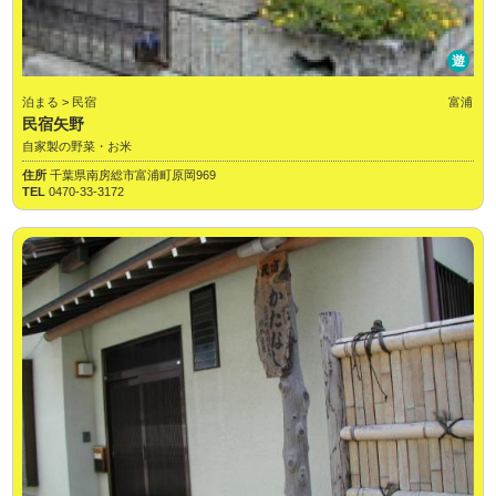
遊
泊まる > 民宿
富浦
民宿矢野
自家製の野菜・お米
住所
千葉県南房総市富浦町原岡969
TEL
0470-33-3172