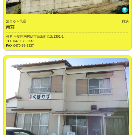
遊
泊まる > 民宿
白浜
南荘
住所
千葉県南房総市白浜町乙浜1301-1
TEL
0470-38-3337
FAX
0470-38-3337