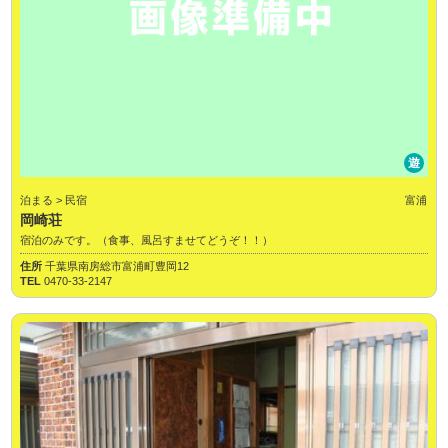
遊
泊まる > 民宿
富浦
岡崎荘
宿泊のみです。（食事、風呂すませてどうぞ！！）
住所
千葉県南房総市富浦町豊岡12
TEL
0470-33-2147