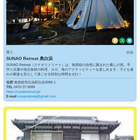
買
ス
遊
買う
白浜
SUNAO Retreat 奥白浜
SUNAO Retreat（スナオリトリート）は、南房総の自然に囲まれた癒しの宿。手
作り豆腐や地元食材の料理、ヨガ、海のアクティビティーを楽しめます。子ども連
れの家族も安心して過ごせる特別な時間をぜひ！
住所
南房総市白浜町白浜9088-1
TEL
0470-37-9088
https://sunaoretreat.jp/
E-mail
sunaoretreat@gmail.com