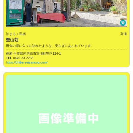
遊
泊まる > 民宿
富浦
聖山荘
田舎の家に久々に訪れたような、安らぎにあふれています。
住所
千葉県南房総市富浦町豊岡124-1
TEL
0470-33-2268
https://chiba-seizansou.com/