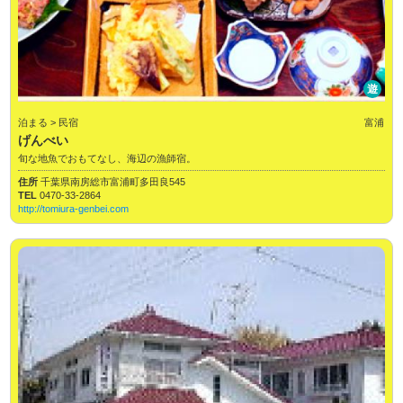
遊
泊まる > 民宿
富浦
げんべい
旬な地魚でおもてなし、海辺の漁師宿。
住所
千葉県南房総市富浦町多田良545
TEL
0470-33-2864
http://tomiura-genbei.com