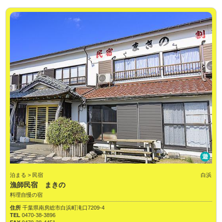
遊
泊まる > 民宿
白浜
漁師民宿 まきの
料理自慢の宿
住所
千葉県南房総市白浜町滝口7209-4
TEL
0470-38-3896