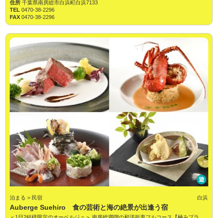
住所
千葉県南房総市白浜町白浜7133
TEL
0470-38-2296
FAX
0470-38-2296
遊
泊まる > 民宿
白浜
Auberge Suehiro 食の芸術と海の絶景が出逢う宿
＜1日2組様限定のオーベルジュ＞ 南房総満喫の和洋折衷フルコース【極みプラ