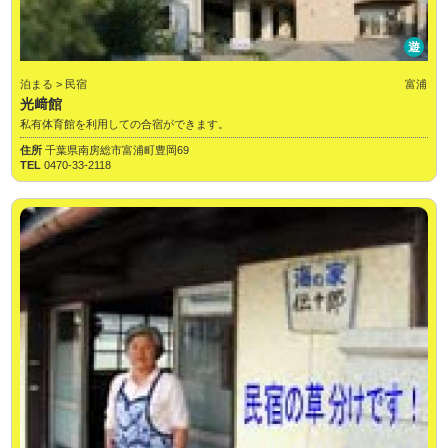
遊
泊まる > 民宿
富浦
光﨑館
私有体育館を利用しての合宿ができます。
住所
千葉県南房総市富浦町豊岡69
TEL
0470-33-2118