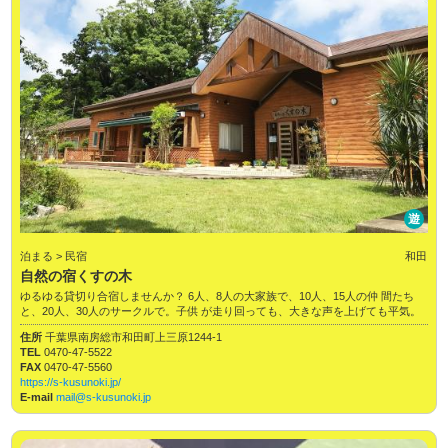
遊
泊まる > 民宿
和田
自然の宿くすの木
ゆるゆる貸切り合宿しませんか？ 6人、8人の大家族で、10人、15人の仲 間たち
と、20人、30人のサークルで。子供 が走り回っても、大きな声を上げても平気。
住所
千葉県南房総市和田町上三原1244-1
TEL
0470-47-5522
FAX
0470-47-5560
https://s-kusunoki.jp/
E-mail
mail@s-kusunoki.jp