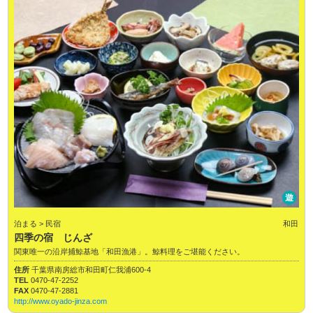
遊
泊まる > 民宿
和田
四季の宿 じんざ
関東唯一の沿岸捕鯨基地「和田漁港」。鯨料理をご堪能ください。
住所
千葉県南房総市和田町仁我浦600-4
TEL
0470-47-2252
FAX
0470-47-2881
http://www.oyado-jinza.com