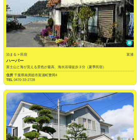
遊
泊まる > 民宿
富浦
ハーバー
富士山と海が見える景色が最高、海水浴場徒歩３分（夏季民宿）
住所
千葉県南房総市富浦町豊岡4
TEL
0470-33-2728