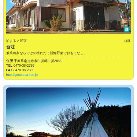
遊
泊まる > 民宿
白浜
吾荘
兼業農家ならではの穫れたて新鮮野菜でおもてなし。
住所
千葉県南房総市白浜町白浜2855
TEL
0470-38-2795
FAX
0470-38-2885
http://goso.starfree.jp