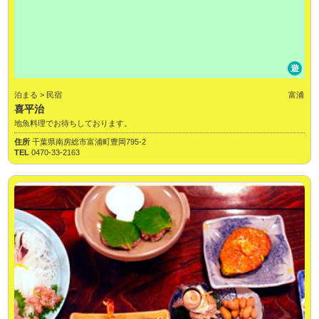
遊
泊まる > 民宿
富浦
喜平治
地魚料理でお待ちしております。
住所
千葉県南房総市富浦町豊岡795-2
TEL
0470-33-2163