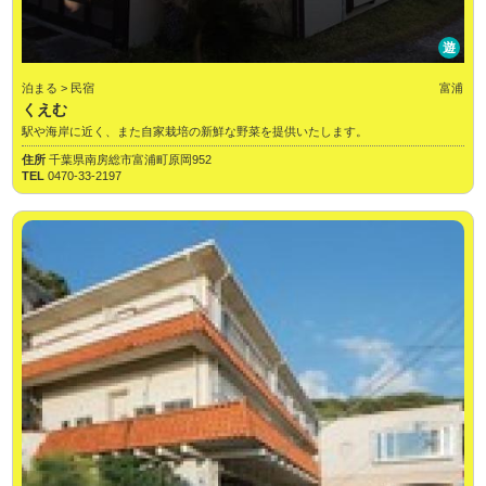
遊
泊まる > 民宿
富浦
くえむ
駅や海岸に近く、また自家栽培の新鮮な野菜を提供いたします。
住所
千葉県南房総市富浦町原岡952
TEL
0470-33-2197