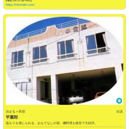
FAX
0470-38-4451
https://minmaki.com/
遊
泊まる > 民宿
白浜
平重郎
温もりを感じられる、おもてなしの宿。磯料理も格安で大好評。