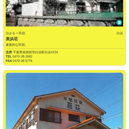
遊
泊まる > 民宿
白浜
美浜荘
家族的な民宿。
住所
千葉県南房総市白浜町白浜4134
TEL
0470-38-2692
FAX
0470-38-5776