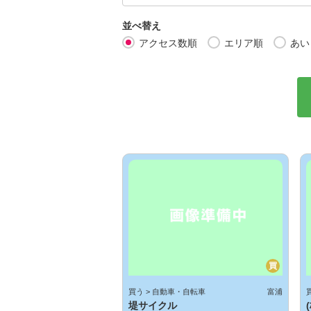
並べ替え
アクセス数順
エリア順
あい
買
買う > 自動車・自転車
富浦
堤サイクル