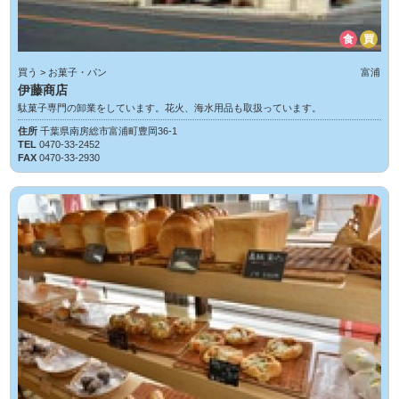
食
買
買う > お菓子・パン
富浦
伊藤商店
駄菓子専門の卸業をしています。花火、海水用品も取扱っています。
住所
千葉県南房総市富浦町豊岡36-1
TEL
0470-33-2452
FAX
0470-33-2930