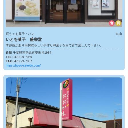
食
買
買う > お菓子・パン
丸山
いとを菓子 盛栄堂
季節感があり南房総らしい手作り和菓子を目で舌で楽しんで下さい。
住所
千葉県南房総市安馬谷1984
TEL
0470-29-7039
FAX
0470-29-7037
https://boso-seieido.com/