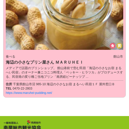
食
買
食べる
館山市
海辺の小さなプリン屋さん ＭＡＲＵＨＥＩ
メディアで話題のプリンショップ。 館山港前で営む民宿「海辺の小さなお宿 まる
へい民宿」のオーナー兼ニコニコ料理人「ベッキー・ヒラツカ」がプロデュースす
る、民宿発の変り種ご当地プリン「南房総ピーナッツプ ...
住所
千葉県館山市沼 985-10 海辺の小さなお宿 まるへい民宿１Ｆ 屋外窓口Ｂ
TEL
0470-22-2803
https://www.maruhei-pudding.net/