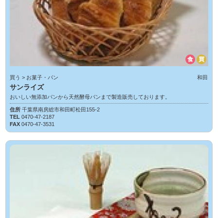
食
買
買う > お菓子・パン
和田
サンライズ
おいしい無添加パンから天然酵母パンまで製造販売しております。
住所
千葉県南房総市和田町松田155-2
TEL
0470-47-2187
FAX
0470-47-3531