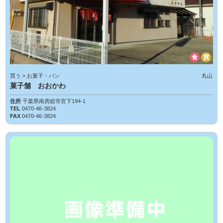
食
買
買う > お菓子・パン
丸山
菓子舗 おおかわ
住所
千葉県南房総市宮下194-1
TEL
0470-46-3824
FAX
0470-46-3824