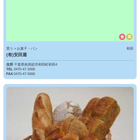
食
買
買う > お菓子・パン
和田
(有)安田屋
住所
千葉県南房総市和田町和田4
TEL
0470-47-2006
FAX
0470-47-5006