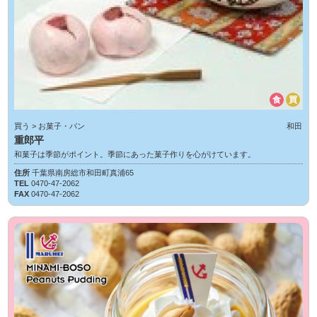
食
買
買う > お菓子・パン
和田
重郎平
和菓子は季節がポイント。季節にあった菓子作りを心がけています。
住所
千葉県南房総市和田町真浦65
TEL
0470-47-2062
FAX
0470-47-2062