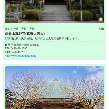
歴
観る > 神社・寺社・寺院
丸山
高倉山真野寺(真野大黒天)
1月6日は初大黒天祈願、2月6日には大黒天福祭りを行います。
住所
千葉県南房総市久保587
TEL
0470-46-2590
FAX
0470-46-2519
http://www.Manodera.com/