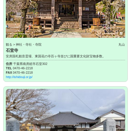
歴
観る > 神社・寺社・寺院
丸山
石堂寺
安房国札観音霊場、東国花の寺百ヶ寺並びに国重要文化財宝物多数。
住所
千葉県南房総市石堂302
TEL
0470-46-2218
FAX
0470-46-2218
http://ishidouji.or.jp/