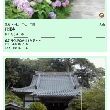
歴
観る > 神社・寺社・寺院
丸山
日運寺
房州あじさい寺
住所
千葉県南房総市加茂2124-1
TEL
0470-46-2196
FAX
0470-46-2196