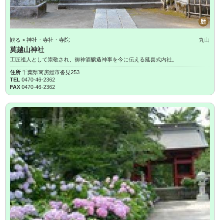
歴
観る > 神社・寺社・寺院
丸山
莫越山神社
工匠祖人として崇敬され、御神酒醸造神事を今に伝える延喜式内社。
住所
千葉県南房総市沓見253
TEL
0470-46-2362
FAX
0470-46-2362