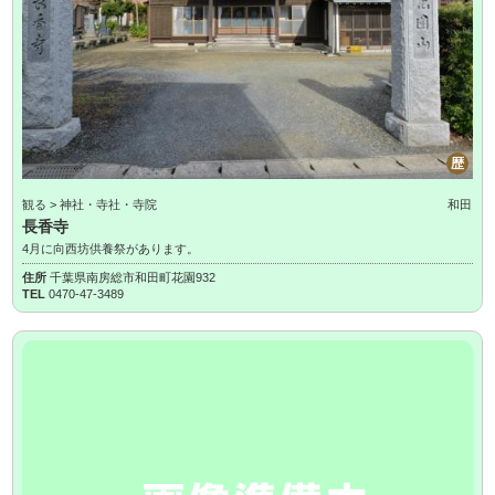
歴
観る > 神社・寺社・寺院
和田
長香寺
4月に向西坊供養祭があります。
住所
千葉県南房総市和田町花園932
TEL
0470-47-3489