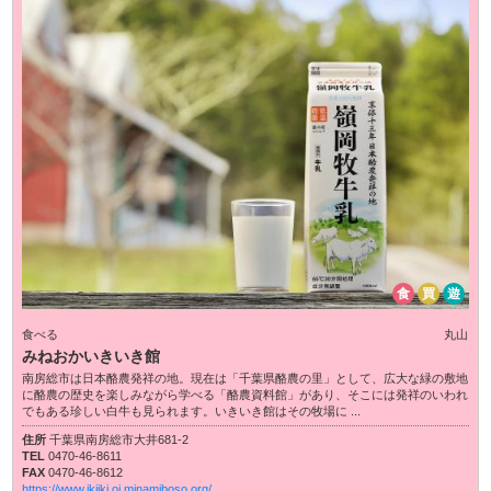
食
買
遊
食べる
丸山
みねおかいきいき館
南房総市は日本酪農発祥の地。現在は「千葉県酪農の里」として、広大な緑の敷地
に酪農の歴史を楽しみながら学べる「酪農資料館」があり、そこには発祥のいわれ
でもある珍しい白牛も見られます。いきいき館はその牧場に ...
住所
千葉県南房総市大井681-2
TEL
0470-46-8611
FAX
0470-46-8612
https://www.ikiiki.oi.minamiboso.org/