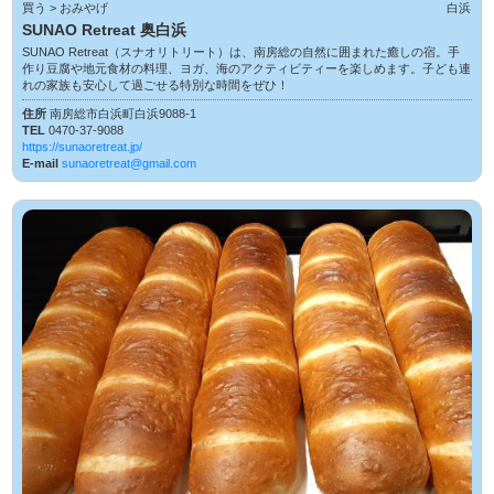
買う > おみやげ
白浜
SUNAO Retreat 奥白浜
SUNAO Retreat（スナオリトリート）は、南房総の自然に囲まれた癒しの宿。手
作り豆腐や地元食材の料理、ヨガ、海のアクティビティーを楽しめます。子ども連
れの家族も安心して過ごせる特別な時間をぜひ！
住所
南房総市白浜町白浜9088-1
TEL
0470-37-9088
https://sunaoretreat.jp/
E-mail
sunaoretreat@gmail.com