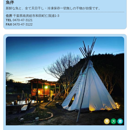
魚伴
新鮮な魚と、全て天日干し・冷凍保存一切無しの干物が自慢です。
住所
千葉県南房総市和田町仁我浦1-3
TEL
0470-47-3121
FAX
0470-47-3122
買
ス
遊