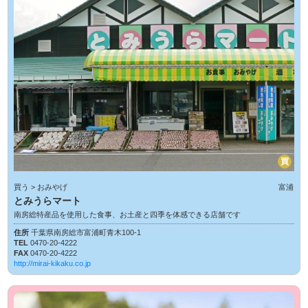
買
買う > おみやげ
富浦
とみうらマート
南房総特産品を使用した食事、お土産と四季を体感できる店舗です
住所
千葉県南房総市富浦町青木100-1
TEL
0470-20-4222
FAX
0470-20-4222
http://mirai-kikaku.co.jp