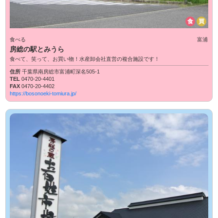
食
買
食べる
富浦
房総の駅とみうら
食べて、笑って、お買い物！水産卸会社直営の複合施設です！
住所
千葉県南房総市富浦町深名505-1
TEL
0470-20-4401
FAX
0470-20-4402
https://bosonoeki-tomiura.jp/