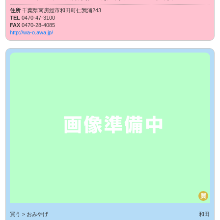
住所
千葉県南房総市和田町仁我浦243
TEL
0470-47-3100
FAX
0470-28-4085
http://wa-o.awa.jp/
買
買う > おみやげ
和田