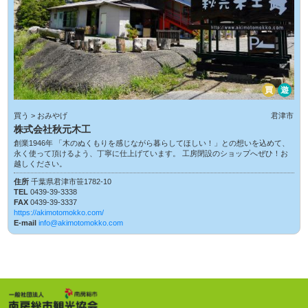
買
遊
買う > おみやげ
君津市
株式会社秋元木工
創業1946年 「木のぬくもりを感じながら暮らしてほしい！」との想いを込めて、
永く使って頂けるよう、丁寧に仕上げています。 工房閉設のショップへぜひ！お
越しください。
住所
千葉県君津市笹1782-10
TEL
0439-39-3338
FAX
0439-39-3337
https://akimotomokko.com/
E-mail
info@akimotomokko.com