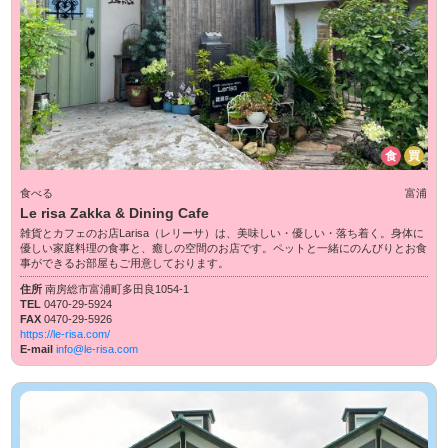
食
買
食べる
富浦
Le risa Zakka & Dining Cafe
雑貨とカフェのお店Larisa（レリーサ）は、美味しい・優しい・落ち着く。身体に
優しい家庭料理の食事と、癒しの空間のお店です。ペットと一緒にのんびりとお食
事ができるお部屋もご用意しております。
住所
南房総市富浦町多田良1054-1
TEL
0470-29-5924
FAX
0470-29-5926
https://le-risa.com/
E-mail
info@le-risa.com