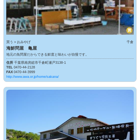
買
買う > おみやげ
千倉
海鮮問屋 亀屋
地元の魚問屋だからできる鮮度と味わいが自慢です。
住所
千葉県南房総市千倉町瀬戸3138-1
TEL
0470-44-2128
FAX
0470-44-3999
http://www.awa.or.jp/home/sakana/