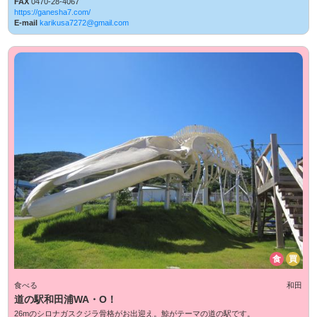
FAX
0470-28-4067
https://ganesha7.com/
E-mail
karikusa7272@gmail.com
食
買
食べる
和田
道の駅和田浦WA・O！
26mのシロナガスクジラ骨格がお出迎え。鯨がテーマの道の駅です。