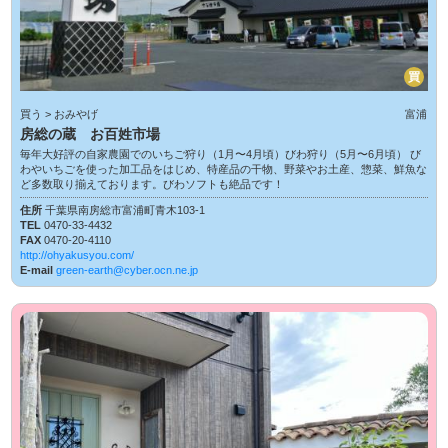
買
買う > おみやげ
富浦
房総の蔵 お百姓市場
毎年大好評の自家農園でのいちご狩り（1月〜4月頃）びわ狩り（5月〜6月頃） び
わやいちごを使った加工品をはじめ、特産品の干物、野菜やお土産、惣菜、鮮魚な
ど多数取り揃えております。びわソフトも絶品です！
住所
千葉県南房総市富浦町青木103-1
TEL
0470-33-4432
FAX
0470-20-4110
http://ohyakusyou.com/
E-mail
green-earth@cyber.ocn.ne.jp