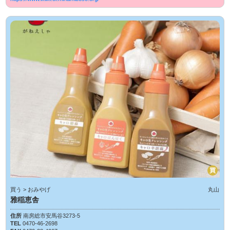
買
買う > おみやげ
丸山
雅稲恵舎
住所
南房総市安馬谷3273-5
TEL
0470-46-2698