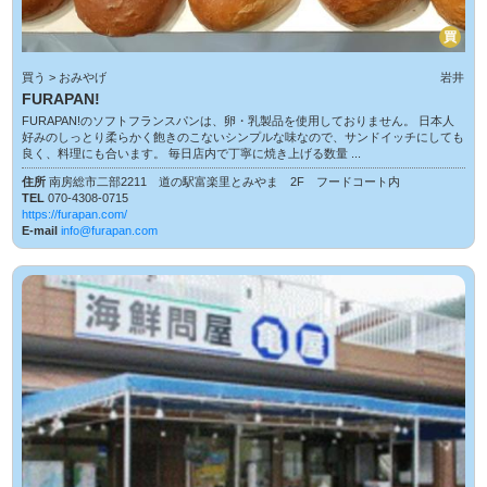
買
買う > おみやげ
岩井
FURAPAN!
FURAPAN!のソフトフランスパンは、卵・乳製品を使用しておりません。 日本人
好みのしっとり柔らかく飽きのこないシンプルな味なので、サンドイッチにしても
良く、料理にも合います。 毎日店内で丁寧に焼き上げる数量 ...
住所
南房総市二部2211 道の駅富楽里とみやま 2F フードコート内
TEL
070-4308-0715
https://furapan.com/
E-mail
info@furapan.com