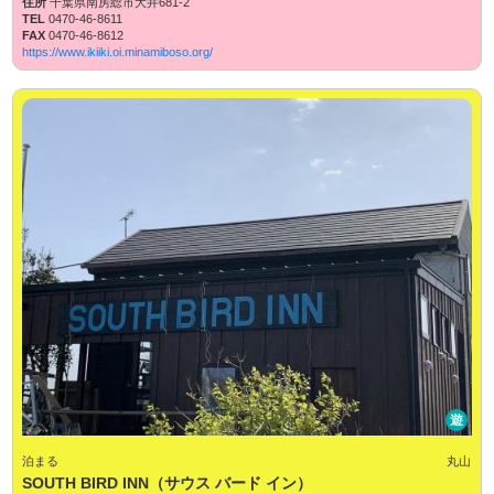
住所
千葉県南房総市大井681-2
TEL
0470-46-8611
FAX
0470-46-8612
https://www.ikiiki.oi.minamiboso.org/
遊
泊まる
丸山
SOUTH BIRD INN（サウス バード イン）