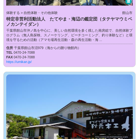
遊
体験する > 自然体験・その他体験
館山市
特定非営利活動法人 たてやま・海辺の鑑定団（タテヤマウミベ
ノカンテイダン）
千葉県館山市沖ノ島を中心に、美しい自然環境を多く残した南房総で、自然体験プ
ログラム（無人島探検、スノーケリング、ビーチコーミング、釣り体験など）と環
境を守るための活動（アマモ場再生活動・森の再生活動・海 ...
住所
千葉県館山市沼979（海からの贈り物館内）
TEL
0470-24-7088
FAX
0470-24-7088
https://umikan.jp/