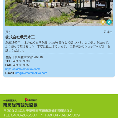
買
遊
買う
君津市
株式会社秋元木工
創業1946年 「木のぬくもりを感じながら暮らしてほしい！」との想いを込めて、
永く使って頂けるよう、丁寧に仕上げています。 工房閉設のショップへぜひ！お
越しください。
住所
千葉県君津市笹1782-10
TEL
0439-39-3338
FAX
0439-39-3337
https://akimotomokko.com/
E-mail
info@akimotomokko.com