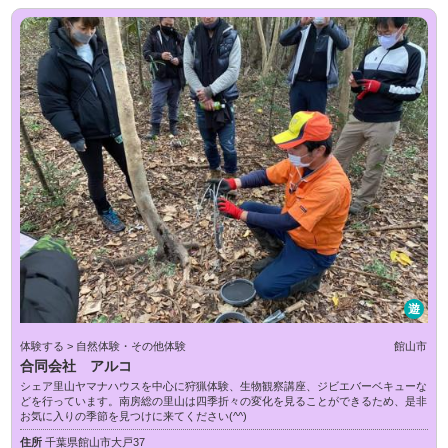
遊
体験する > 自然体験・その他体験
館山市
合同会社 アルコ
シェア里山ヤマナハウスを中心に狩猟体験、生物観察講座、ジビエバーベキューな
どを行っています。南房総の里山は四季折々の変化を見ることができるため、是非
お気に入りの季節を見つけに来てください(^^)
住所
千葉県館山市大戸37