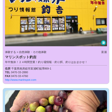
遊
体験する > 自然体験・その他体験
富浦
マリンスポット釣吉
年中無休！２４時間営業！釣り場情報・釣り餌、釣りはおまかせ！
住所
千葉県南房総市富浦町福澤869-1
TEL
0470-33-2880
FAX
0470-33-4760
http://www.marinspot.com