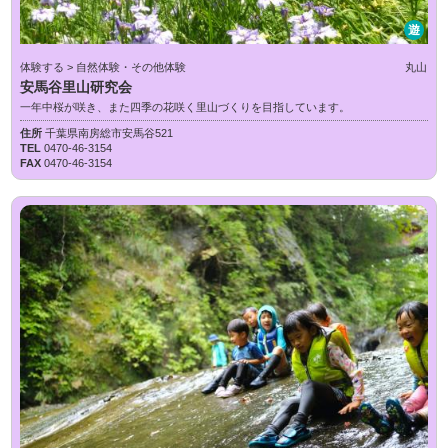
遊
体験する > 自然体験・その他体験
丸山
安馬谷里山研究会
一年中桜が咲き、また四季の花咲く里山づくりを目指しています。
住所
千葉県南房総市安馬谷521
TEL
0470-46-3154
FAX
0470-46-3154