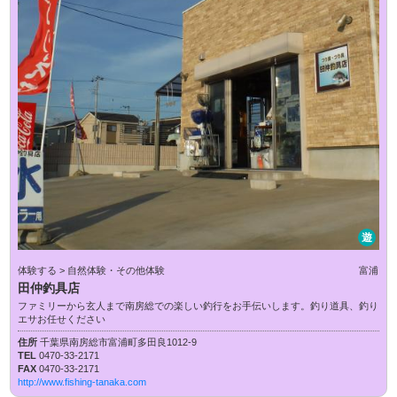
遊
体験する > 自然体験・その他体験
富浦
田仲釣具店
ファミリーから玄人まで南房総での楽しい釣行をお手伝いします。釣り道具、釣り
エサお任せください
住所
千葉県南房総市富浦町多田良1012-9
TEL
0470-33-2171
FAX
0470-33-2171
http://www.fishing-tanaka.com