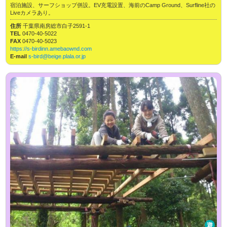
宿泊施設、サーフショップ併設。EV充電設置、海前のCamp Ground、Surfline社の
Liveカメラあり。
住所
千葉県南房総市白子2591-1
TEL
0470-40-5022
FAX
0470-40-5023
https://s-birdinn.amebaownd.com
E-mail
s-bird@beige.plala.or.jp
遊