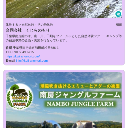
遊
体験する > 自然体験・その他体験
和田
合同会社 くじらのもり
千葉県南房総の海、山、川、田畑をフィールドとした自然体験ツアー、キャンプ等
の宿泊事業の企画・実施を行なっています。
住所
千葉県南房総市和田町松田686-1
TEL
090-5549-6715
https://kujiranomori.com/
E-mail
info@kujiranomori.com