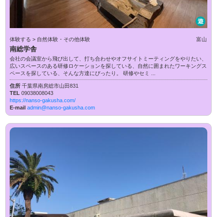
遊
体験する > 自然体験・その他体験
富山
南総学舎
会社の会議室から飛び出して、打ち合わせやオフサイトミーティングをやりたい、
広いスペースのある研修ロケーションを探している、自然に囲まれたワーキングス
ペースを探している、そんな方達にぴったり。 研修やセミ ...
住所
千葉県南房総市山田831
TEL
09038008043
https://nanso-gakusha.com/
E-mail
admin@nanso-gakusha.com