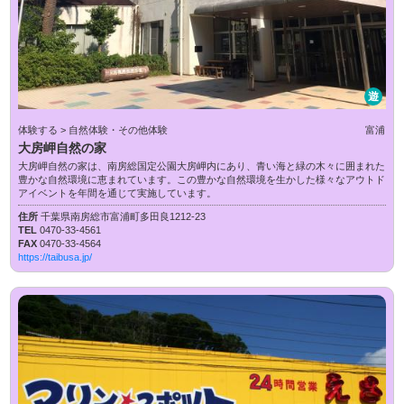
遊
体験する > 自然体験・その他体験
富浦
大房岬自然の家
大房岬自然の家は、南房総国定公園大房岬内にあり、青い海と緑の木々に囲まれた
豊かな自然環境に恵まれています。この豊かな自然環境を生かした様々なアウトド
アイベントを年間を通じて実施しています。
住所
千葉県南房総市富浦町多田良1212-23
TEL
0470-33-4561
FAX
0470-33-4564
https://taibusa.jp/