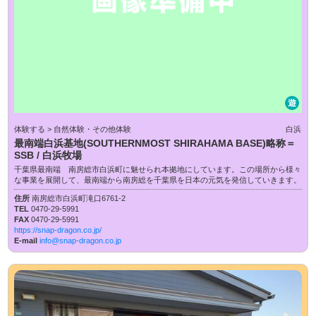
遊
体験する > 自然体験・その他体験
白浜
最南端白浜基地(SOUTHERNMOST SHIRAHAMA BASE)略称＝
SSB / 白浜牧場
千葉県最南端 南房総市白浜町に魅せられ本拠地にしています。この場所から様々
な事業を展開して、最南端から南房総を千葉県を日本の元気を発信していきます。
住所
南房総市白浜町滝口6761-2
TEL
0470-29-5991
FAX
0470-29-5991
https://snap-dragon.co.jp/
E-mail
info@snap-dragon.co.jp