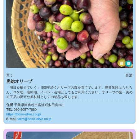
買
遊
買う
富浦
房総オリーブ
「明日を植えていく」 500年続くオリーブの森を育てています。農業体験はもちろ
ん、ロケ地、撮影地、イベント会場としてもご利用ください。オリーブの葉・実の
加工品の販売や原材料としての納品も致します。
住所
千葉県南房総市富浦町多田良561
TEL
080-5057-7880
https://boso-olive.co.jp/
E-mail
farm@boso-olive.co.jp