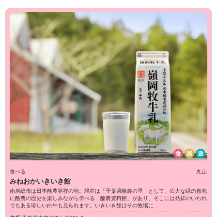
食
買
遊
食べる
丸山
みねおかいきいき館
南房総市は日本酪農発祥の地。現在は「千葉県酪農の里」として、広大な緑の敷地
に酪農の歴史を楽しみながら学べる「酪農資料館」があり、そこには発祥のいわれ
でもある珍しい白牛も見られます。いきいき館はその牧場に ...