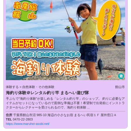
遊
体験する > 自然体験・その他体験
館山市
海釣り体験＠レンタル釣り竿 まるへい遊び隊
手ぶらで“海釣り体験”が楽しめる「レンタル釣り竿」のショップ。 釣りに必要なア
イテムがセットになっているので面倒な準備は不要！希望制で出発前にインストラ
クターからレクチャーを受けられるので、海釣り初体験 ...
住所
千葉県館山市沼 985-10 海辺の小さなお宿 まるへい民宿１Ｆ 屋外窓口Ａ
TEL
0470-22-2803
https://www.maruhei-asobi.net/