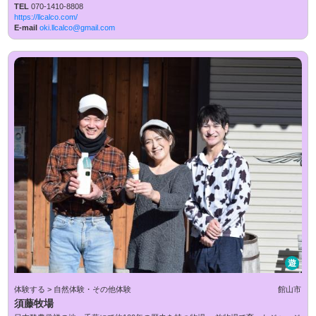
TEL
070-1410-8808
https://llcalco.com/
E-mail
oki.llcalco@gmail.com
遊
体験する > 自然体験・その他体験
館山市
須藤牧場