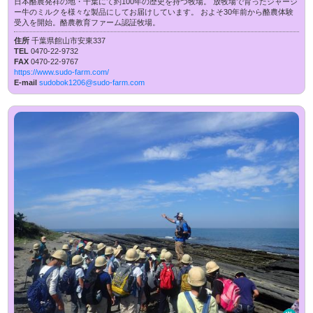
日本酪農発祥の地・千葉にて約100年の歴史を持つ牧場。 放牧場で育ったジャージ
ー牛のミルクを様々な製品にしてお届けしています。 およそ30年前から酪農体験
受入を開始。酪農教育ファーム認証牧場。
住所
千葉県館山市安東337
TEL
0470-22-9732
FAX
0470-22-9767
https://www.sudo-farm.com/
E-mail
sudobok1206@sudo-farm.com