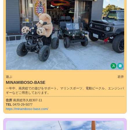
ス
遊
遊ぶ
岩井
MINAMIBOSO-BASE
一年中、南房総での遊びをサポート。マリンスポーツ、電動ビークル、エンジンバ
ギーなどご用意しております。
住所
南房総市久枝307-11
TEL
0470-29-5077
https://minamiboso-base.com/