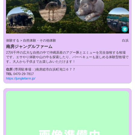
遊
体験する > 自然体験・その他体験
白浜
南房ジャングルファーム
2万6千坪の広大な自然の中で沖縄原産のアグー豚とエミューを完全放牧する牧場
です。エサやり体験や山の中を探索したり、バーベキューも楽しめる体験型牧場で
す。大人から子供までお楽しみいただけます！
住所
(専用駐車場：)南房総市白浜町滝口６７７
TEL
0470-29-7817
https://junglefarm.jp/