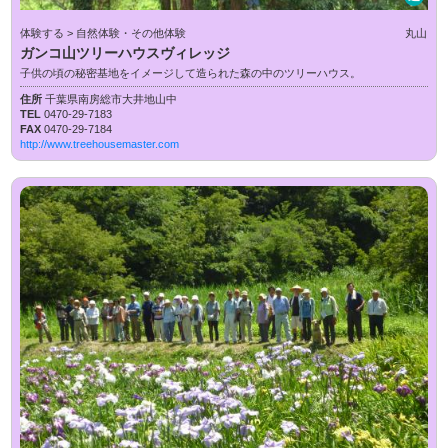
体験する > 自然体験・その他体験
丸山
ガンコ山ツリーハウスヴィレッジ
子供の頃の秘密基地をイメージして造られた森の中のツリーハウス。
住所
千葉県南房総市大井地山中
TEL
0470-29-7183
FAX
0470-29-7184
http://www.treehousemaster.com