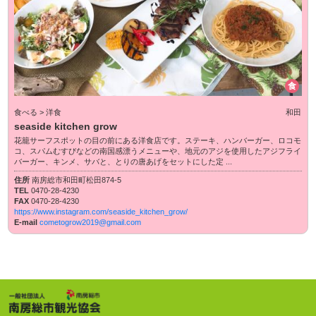
食
食べる > 洋食
和田
seaside kitchen grow
花籠サーフスポットの目の前にある洋食店です。ステーキ、ハンバーガー、ロコモ
コ、スパムむすびなどの南国感漂うメニューや、地元のアジを使用したアジフライ
バーガー、キンメ、サバと、とりの唐あげをセットにした定 ...
住所
南房総市和田町松田874-5
TEL
0470-28-4230
FAX
0470-28-4230
https://www.instagram.com/seaside_kitchen_grow/
E-mail
cometogrow2019@gmail.com