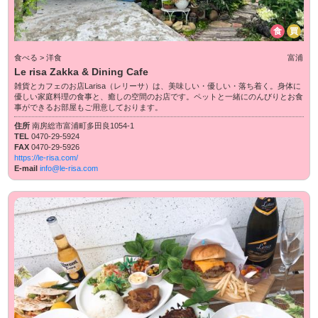
食
買
食べる > 洋食
富浦
Le risa Zakka & Dining Cafe
雑貨とカフェのお店Larisa（レリーサ）は、美味しい・優しい・落ち着く。身体に
優しい家庭料理の食事と、癒しの空間のお店です。ペットと一緒にのんびりとお食
事ができるお部屋もご用意しております。
住所
南房総市富浦町多田良1054-1
TEL
0470-29-5924
FAX
0470-29-5926
https://le-risa.com/
E-mail
info@le-risa.com