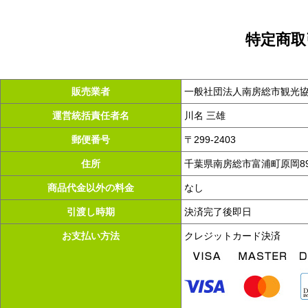
特定商取
販売業者
一般社団法人南房総市観光
運営統括責任者名
川名 三雄
郵便番号
〒299-2403
住所
千葉県南房総市富浦町原岡89
商品代金以外の料金
なし
引渡し時期
決済完了後即日
お支払い方法
クレジットカード決済